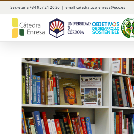
Saltar
Secretaría +34 957 21 20 36
|
email catedra.uco_enresa@uco.es
al
contenido
Ver
imagen
más
grande