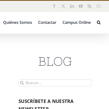
Facebook
X
LinkedIn
YouTube
Rss
Corr
elect
Quiénes Somos
Contactar
Campus Online
BLOG
Buscar:
SUSCRÍBETE A NUESTRA
NEWSLETTER