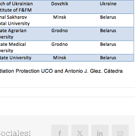
ociales!
Facebook
X
LinkedIn
Correo