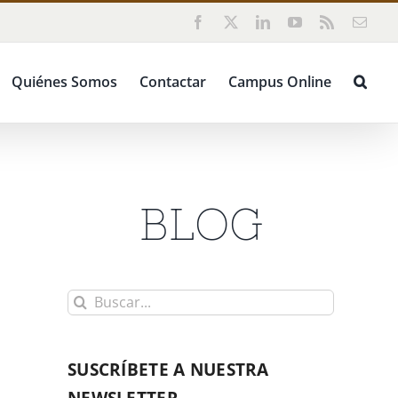
Facebook
X
LinkedIn
YouTube
Rss
Corr
elect
Quiénes Somos
Contactar
Campus Online
BLOG
Buscar:
SUSCRÍBETE A NUESTRA
NEWSLETTER