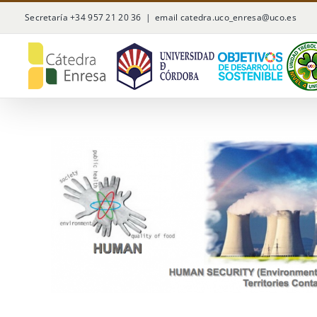
Saltar
Secretaría +34 957 21 20 36
|
email catedra.uco_enresa@uco.es
al
contenido
Ver
imagen
más
grande