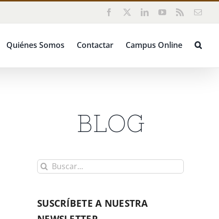
Facebook
X
LinkedIn
YouTube
Rss
Corr
elect
Quiénes Somos
Contactar
Campus Online
BLOG
Buscar:
SUSCRÍBETE A NUESTRA
NEWSLETTER