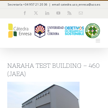
Saltar
Secretaría +34 957 21 20 36
|
email catedra.uco_enresa@uco.es
al
Facebook
X
LinkedIn
YouTube
Rss
Correo
electrónico
contenido
NARAHA TEST BUILDING – 460
(JAEA)