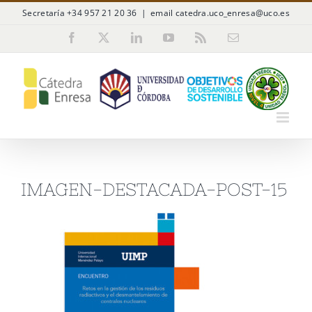
Saltar
Secretaría +34 957 21 20 36
|
email catedra.uco_enresa@uco.es
al
Facebook
X
LinkedIn
YouTube
Rss
Correo
electrónico
contenido
IMAGEN-DESTACADA-POST-15