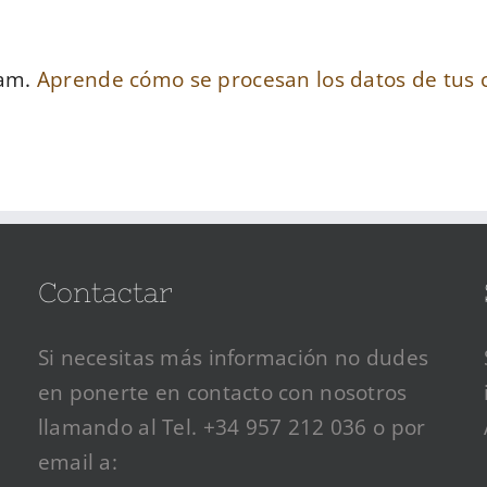
pam.
Aprende cómo se procesan los datos de tus 
Contactar
Si necesitas más información no dudes
en ponerte en contacto con nosotros
llamando al Tel. +34 957 212 036 o por
email a: