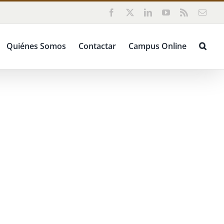
Facebook
X
LinkedIn
YouTube
Rss
Corr
elect
Quiénes Somos
Contactar
Campus Online