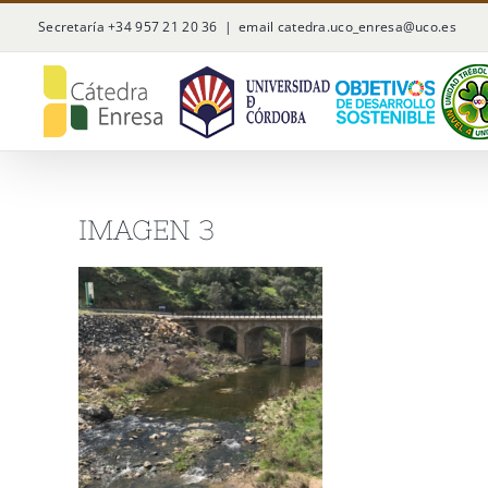
Saltar
Secretaría +34 957 21 20 36
|
email catedra.uco_enresa@uco.es
al
contenido
IMAGEN 3