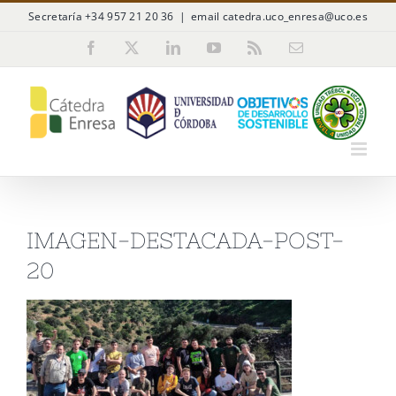
Saltar
Secretaría +34 957 21 20 36
|
email catedra.uco_enresa@uco.es
al
Facebook
X
LinkedIn
YouTube
Rss
Correo
electrónico
contenido
IMAGEN-DESTACADA-POST-
20