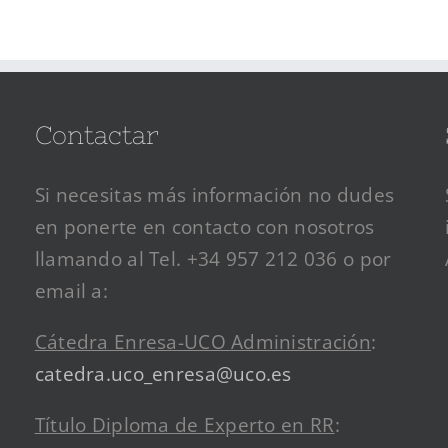
Contactar
Si necesitas más información no dudes
en ponerte en contacto con nosotros
llamando al Tel. +34 957 212 036 o por
email a:
Cátedra Enresa-UCO Administración
:
catedra.uco_enresa@uco.es
Título Diploma de Experto en RR
: