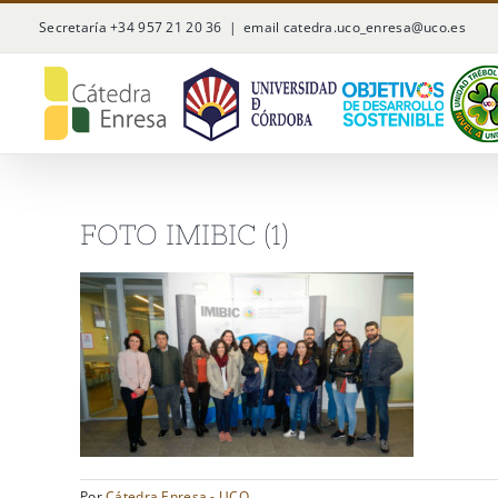
Saltar
Secretaría +34 957 21 20 36
|
email catedra.uco_enresa@uco.es
al
contenido
FOTO IMIBIC (1)
Por
Cátedra Enresa - UCO