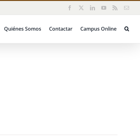
Facebook
X
LinkedIn
YouTube
Rss
Corr
elect
Quiénes Somos
Contactar
Campus Online