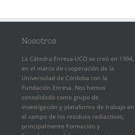
Nosotros
La Cátedra Enresa-UCO se creó en 1994,
en el marco de cooperación de la
Universidad de Córdoba con la
Fundación Enresa. Nos hemos
consolidado como grupo de
investigación y plataforma de trabajo en
el campo de los residuos radiactivos;
principalmente Formación y