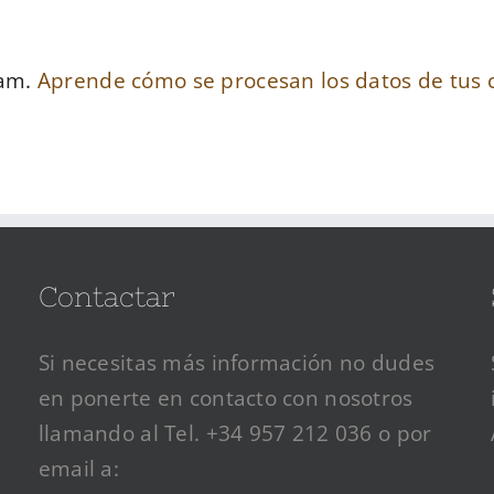
pam.
Aprende cómo se procesan los datos de tus 
Contactar
Si necesitas más información no dudes
en ponerte en contacto con nosotros
llamando al Tel. +34 957 212 036 o por
email a: