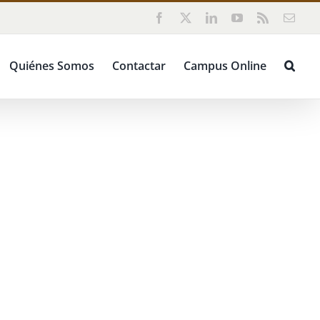
Facebook
X
LinkedIn
YouTube
Rss
Corr
elect
Quiénes Somos
Contactar
Campus Online