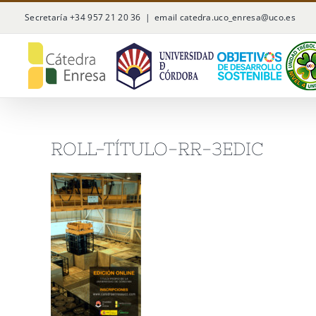
Saltar
Secretaría +34 957 21 20 36
|
email catedra.uco_enresa@uco.es
al
contenido
ROLL-TÍTULO-RR-3EDIC