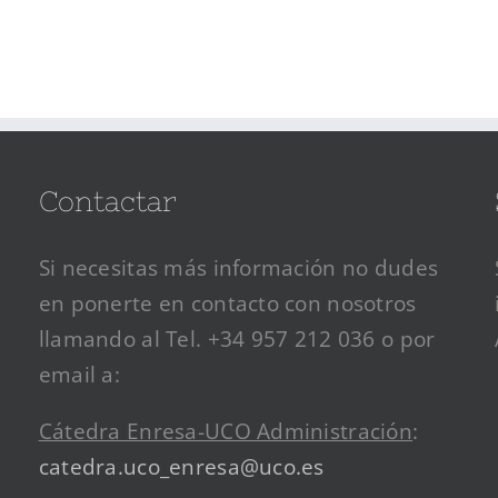
Contactar
Si necesitas más información no dudes
en ponerte en contacto con nosotros
llamando al Tel. +34 957 212 036 o por
email a:
Cátedra Enresa-UCO Administración
:
catedra.uco_enresa@uco.es