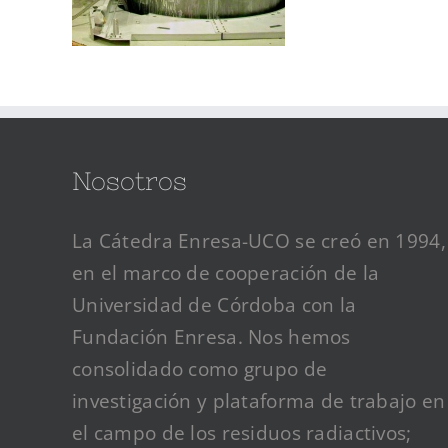
Nosotros
La Cátedra Enresa-UCO se creó en 1994,
en el marco de cooperación de la
Universidad de Córdoba con la
Fundación Enresa. Nos hemos
consolidado como grupo de
investigación y plataforma de trabajo en
el campo de los residuos radiactivos;