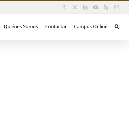
Facebook
X
LinkedIn
YouTube
Rss
Corr
elect
Quiénes Somos
Contactar
Campus Online