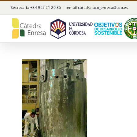
Saltar
Secretaría +34 957 21 20 36
|
email catedra.uco_enresa@uco.es
al
contenido