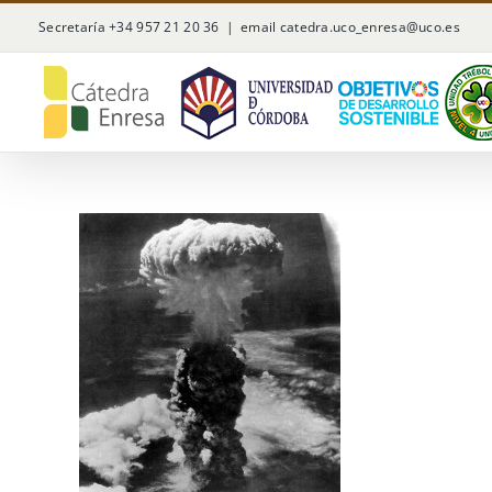
Saltar
Secretaría +34 957 21 20 36
|
email catedra.uco_enresa@uco.es
al
contenido