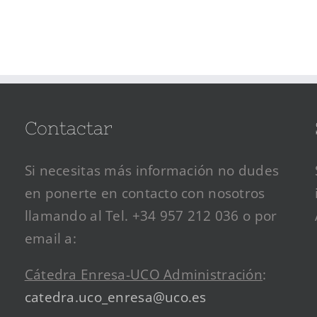
Contactar
Si necesitas más información no dudes
en ponerte en contacto con nosotros
llamando al Tel. +34 957 212 036 o por
email a:
Cátedra Enresa-UCO Administración
:
catedra.uco_enresa@uco.es