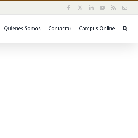
Facebook
X
LinkedIn
YouTube
Rss
Corr
elect
Quiénes Somos
Contactar
Campus Online