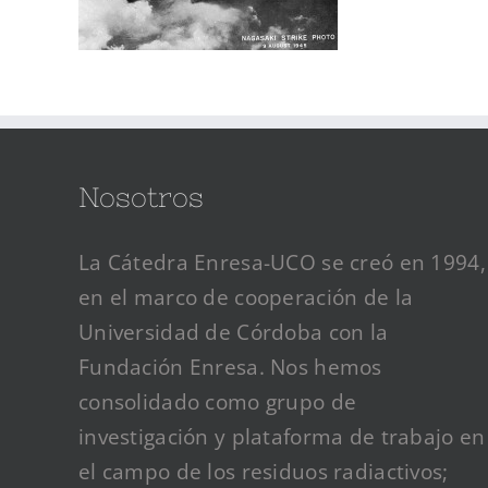
Nosotros
La Cátedra Enresa-UCO se creó en 1994,
en el marco de cooperación de la
Universidad de Córdoba con la
Fundación Enresa. Nos hemos
consolidado como grupo de
investigación y plataforma de trabajo en
el campo de los residuos radiactivos;